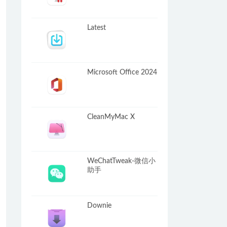
Latest
Microsoft Office 2024
CleanMyMac X
WeChatTweak-微信小
助手
Downie