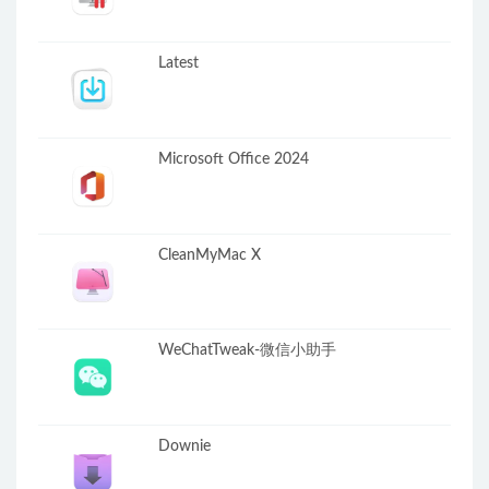
Latest
Microsoft Office 2024
CleanMyMac X
WeChatTweak-微信小助手
Downie