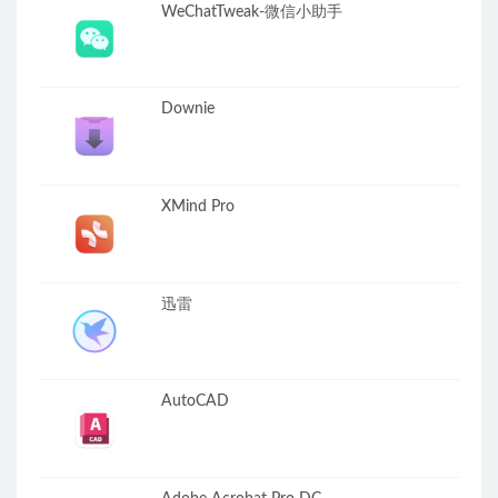
WeChatTweak-微信小助手
Downie
XMind Pro
迅雷
AutoCAD