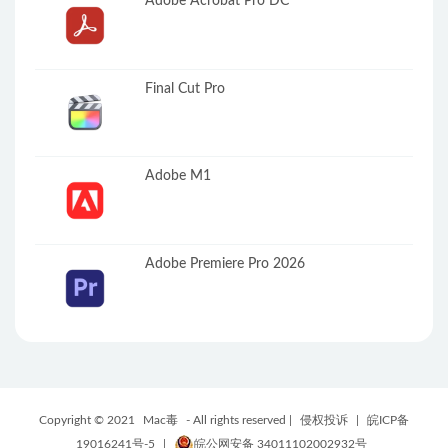
Adobe Acrobat Pro DC
Final Cut Pro
Adobe M1
Adobe Premiere Pro 2026
Copyright © 2021
Mac毒
- All rights reserved |
侵权投诉
|
皖ICP备
19016241号-5
|
皖公网安备 34011102002932号