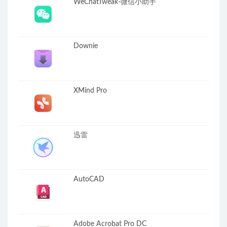
WeChatTweak-微信小助手
Downie
XMind Pro
迅雷
AutoCAD
Adobe Acrobat Pro DC