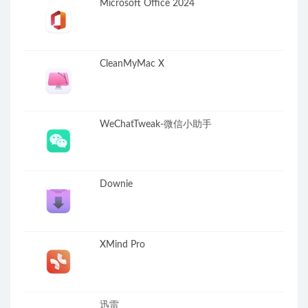
Microsoft Office 2024
CleanMyMac X
WeChatTweak-微信小助手
Downie
XMind Pro
迅雷