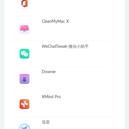
CleanMyMac X
WeChatTweak-微信小助手
Downie
XMind Pro
迅雷