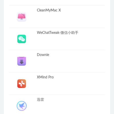
CleanMyMac X
WeChatTweak-微信小助手
Downie
XMind Pro
迅雷