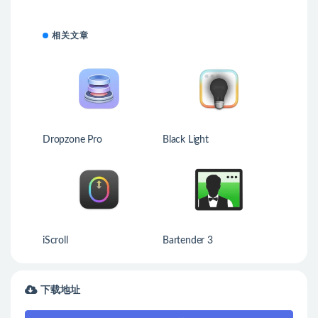
相关文章
Dropzone Pro
Black Light
iScroll
Bartender 3
下载地址