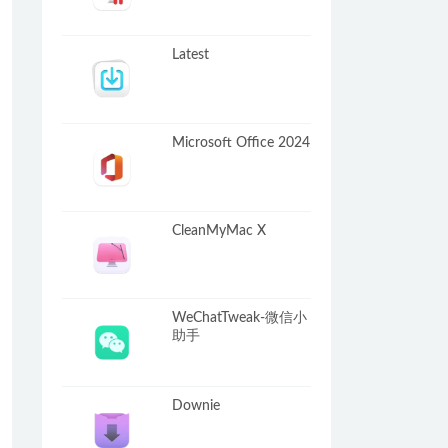
Latest
Microsoft Office 2024
CleanMyMac X
WeChatTweak-微信小
助手
Downie