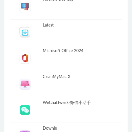
Latest
Microsoft Office 2024
CleanMyMac X
WeChatTweak-微信小助手
Downie