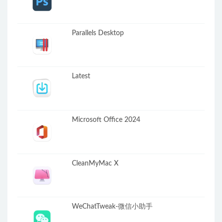
Parallels Desktop
Latest
Microsoft Office 2024
CleanMyMac X
WeChatTweak-微信小助手