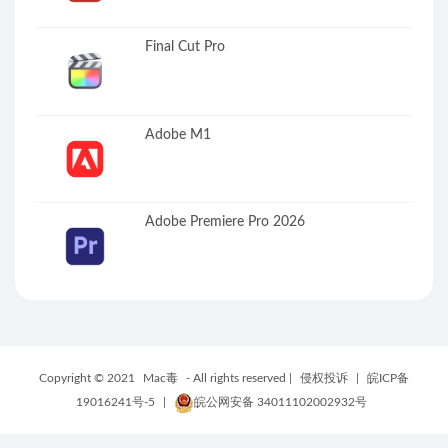
Final Cut Pro
Adobe M1
Adobe Premiere Pro 2026
Copyright © 2021
Mac毒
- All rights reserved |
侵权投诉
|
皖ICP备
19016241号-5
|
皖公网安备 34011102002932号