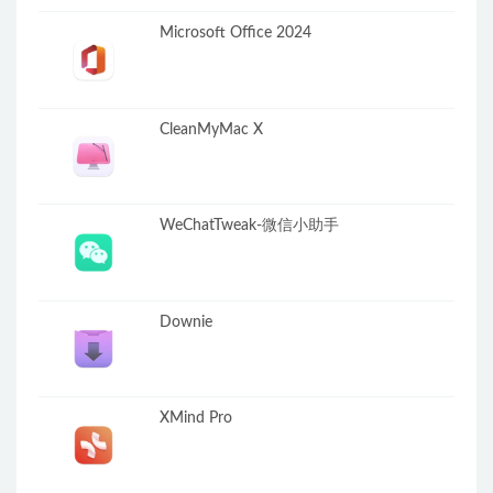
Microsoft Office 2024
CleanMyMac X
WeChatTweak-微信小助手
Downie
XMind Pro