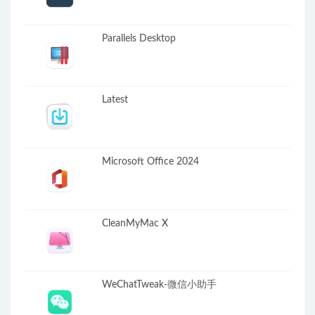
Parallels Desktop
Latest
Microsoft Office 2024
CleanMyMac X
WeChatTweak-微信小助手