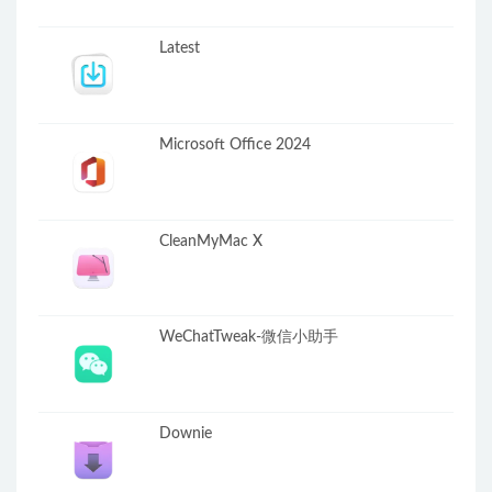
Latest
Microsoft Office 2024
CleanMyMac X
WeChatTweak-微信小助手
Downie