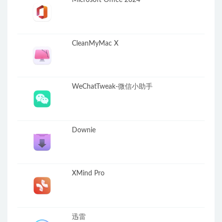
CleanMyMac X
WeChatTweak-微信小助手
Downie
XMind Pro
迅雷