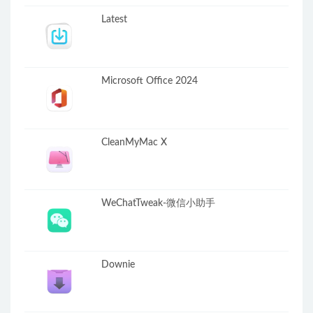
Latest
Microsoft Office 2024
CleanMyMac X
WeChatTweak-微信小助手
Downie