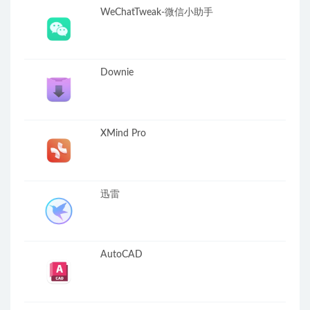
WeChatTweak-微信小助手
Downie
XMind Pro
迅雷
AutoCAD