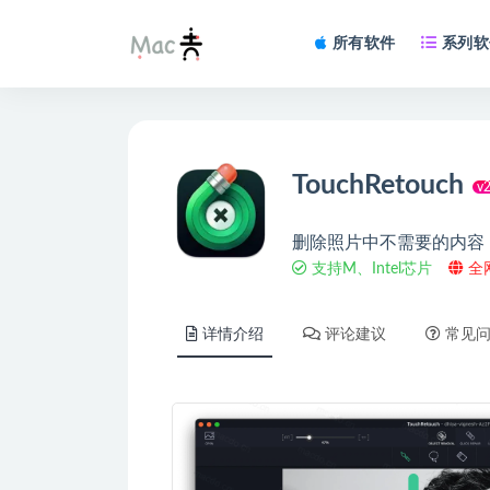
所有软件
系列软
TouchRetouch
v2
删除照片中不需要的内容
支持M、Intel芯片
全
详情介绍
评论建议
常见