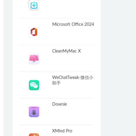
Microsoft Office 2024
CleanMyMac X
WeChatTweak-微信小
助手
Downie
XMind Pro