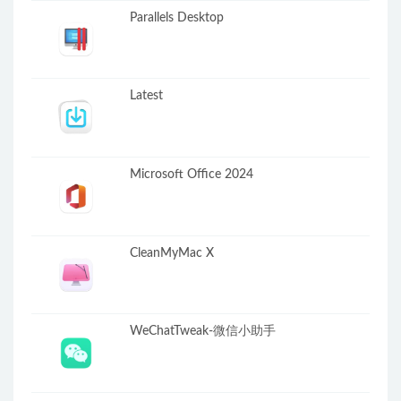
Parallels Desktop
Latest
Microsoft Office 2024
CleanMyMac X
WeChatTweak-微信小助手