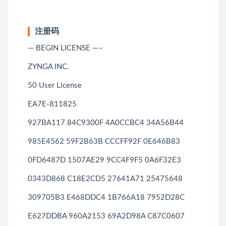
注册码
— BEGIN LICENSE —–
ZYNGA INC.
50 User License
EA7E-811825
927BA117 84C9300F 4A0CCBC4 34A56B44
985E4562 59F2B63B CCCFF92F 0E646B83
0FD6487D 1507AE29 9CC4F9F5 0A6F32E3
0343D868 C18E2CD5 27641A71 25475648
309705B3 E468DDC4 1B766A18 7952D28C
E627DDBA 960A2153 69A2D98A C87C0607