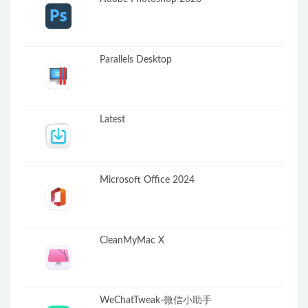
Parallels Desktop
Latest
Microsoft Office 2024
CleanMyMac X
WeChatTweak-微信小助手