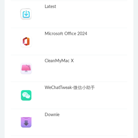
Latest
Microsoft Office 2024
CleanMyMac X
WeChatTweak-微信小助手
Downie