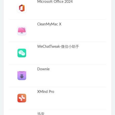
Microsoft Office 2024
CleanMyMac X
WeChatTweak-微信小助手
Downie
XMind Pro
迅雷