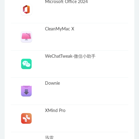
Microsoft Office 2024
CleanMyMac X
WeChatTweak-微信小助手
Downie
XMind Pro
迅雷