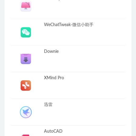
WeChatTweak-微信小助手
Downie
XMind Pro
迅雷
AutoCAD