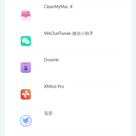
CleanMyMac X
WeChatTweak-微信小助手
Downie
XMind Pro
迅雷