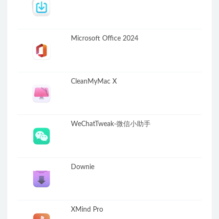
Microsoft Office 2024
CleanMyMac X
WeChatTweak-微信小助手
Downie
XMind Pro