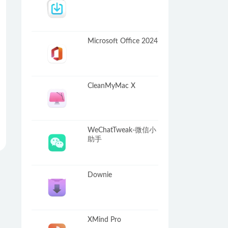
Microsoft Office 2024
CleanMyMac X
WeChatTweak-微信小
助手
Downie
XMind Pro