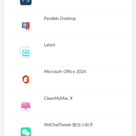
Parallels Desktop
Latest
Microsoft Office 2024
CleanMyMac X
WeChatTweak-微信小助手