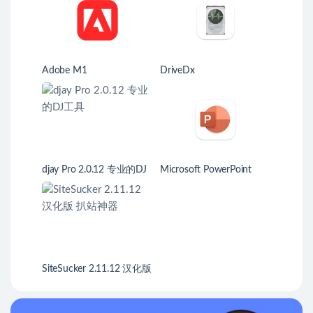
Adobe M1
DriveDx
djay Pro 2.0.12 专业的DJ
Microsoft PowerPoint
工具
SiteSucker 2.11.12 汉化版
扒站神器