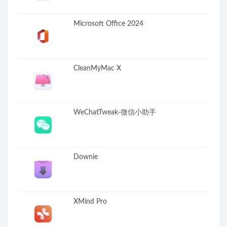
Microsoft Office 2024
CleanMyMac X
WeChatTweak-微信小助手
Downie
XMind Pro