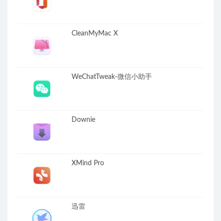
CleanMyMac X
WeChatTweak-微信小助手
Downie
XMind Pro
迅雷