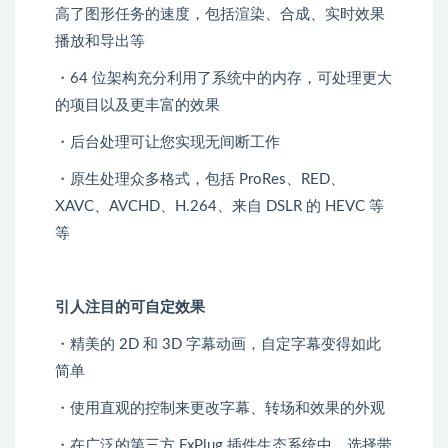
高了图形任务的速度，包括渲染、合成、实时效果
播放和导出等
・64 位架构充分利用了系统中的内存，可处理更大
的项目以及更丰富的效果
・后台处理可让您实现无间断工作
・原生处理众多格式，包括 ProRes、RED、
XAVC、AVCHD、H.264、来自 DSLR 的 HEVC 等
等
引人注目的可自定效果
・精美的 2D 和 3D 字幕动画，自定字幕变得如此
简单
・使用直观的控制来更改字幕、转场和效果的外观
・在广泛的第三方 FxPlug 插件生态系统中，选择带