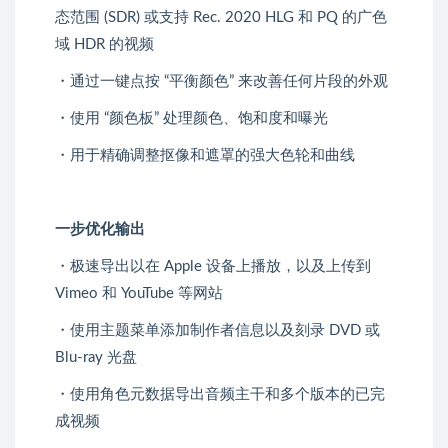
态范围 (SDR) 或支持 Rec. 2020 HLG 和 PQ 的广色
域 HDR 的视频
・通过一键点按 “平衡颜色” 来改善任何片段的外观
・使用 “颜色板” 处理颜色、饱和度和曝光
・用于精确调整抠像和遮罩的强大色轮和曲线
一步优化输出
・极速导出以在 Apple 设备上播放，以及上传到
Vimeo 和 YouTube 等网站
・使用主题菜单添加制作者信息以及刻录 DVD 或
Blu-ray 光盘
・使用角色元数据导出音频主干和多个版本的已完
成视频