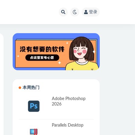
登录
本周热门
Adobe Photoshop
2026
Parallels Desktop