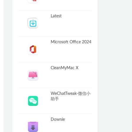
Latest
Microsoft Office 2024
CleanMyMac X
WeChatTweak-微信小
助手
Downie